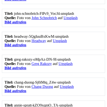
Titel:
john-schnobrich-FlPc9_VocJ4-unsplash
Quelle:
Foto von
John Schnobrich
auf
Unsplash
Bild aufrufen
Titel:
headway-5QgIuuBxKwM-unsplash
Quelle:
Foto von
Headway
auf
Unsplash
Bild aufrufen
Titel:
greg-rakozy-oMpAz-DN-9I-unsplash
Quelle:
Foto von
Greg Rakozy
auf
Unsplash
Bild aufrufen
Titel:
chang-duong-Sj0iMtq_Z4w-unsplash
Quelle:
Foto von
Chang Duong
auf
Unsplash
Bild aufrufen
Titel:
annie-spratt-kZO9xqmO_TA-unsplash